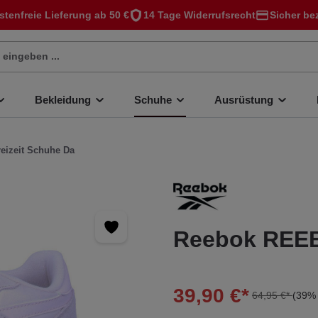
stenfreie Lieferung ab 50 €
14 Tage Widerrufsrecht
Sicher be
Bekleidung
Schuhe
Ausrüstung
reizeit Schuhe Da
Reebok REE
39,90 €*
64,95 €*
(39% 