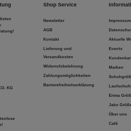
tung
Shop Service
Informat
listen
Newsletter
Impressum
e
AGB
Datenschut
ratung!
Kontakt
Aktuelle 
Lieferung und
Events
Versandkosten
Kundenkar
Widerrufsbelehrung
Marken
Zahlungsmöglichkeiten
Schuhgrö
Barrierefreiheitserklärung
Laufschuh
CO. KG
Erima Größ
Jako Größe
Über uns
tenlose
Café
r!