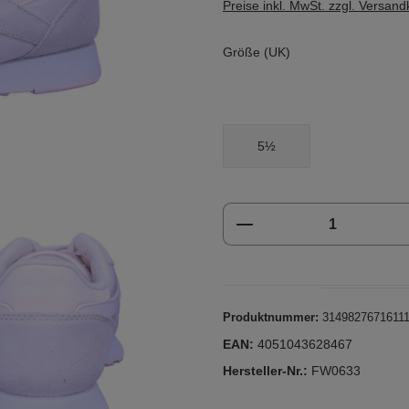
Preise inkl. MwSt. zzgl. Versan
Größe (UK)
5½
Produkt Anzahl: Gi
Produktnummer:
3149827671611
EAN:
4051043628467
Hersteller-Nr.:
FW0633