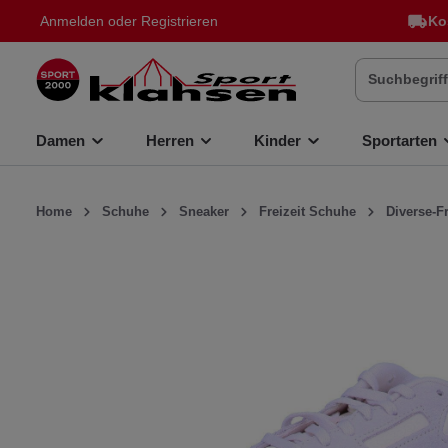
Anmelden
oder
Registrieren
Ko
inhalt springen
Damen
Herren
Kinder
Sportarten
Home
Schuhe
Sneaker
Freizeit Schuhe
Diverse-F