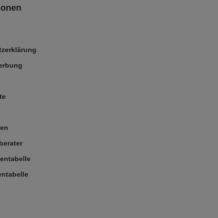
ionen
zerklärung
Werbung
te
ßen
berater
entabelle
ntabelle