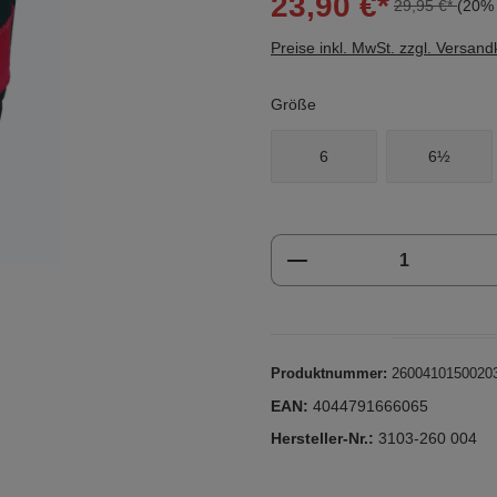
23,90 €*
29,95 €*
(20% 
Preise inkl. MwSt. zzgl. Versan
Größe
6
6½
Produkt Anzahl: Gi
Produktnummer:
2600410150020
EAN:
4044791666065
Hersteller-Nr.:
3103-260 004