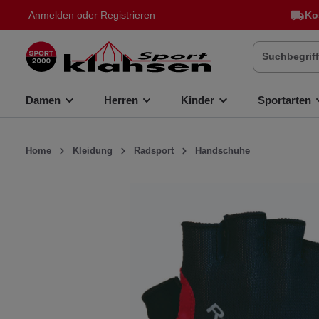
Anmelden
oder
Registrieren
Ko
inhalt springen
Damen
Herren
Kinder
Sportarten
Home
Kleidung
Radsport
Handschuhe