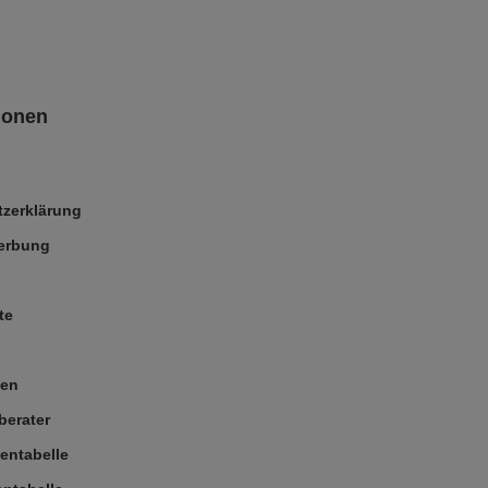
ionen
zerklärung
Werbung
te
ßen
berater
entabelle