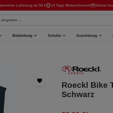
stenfreie Lieferung ab 50 €
14 Tage Widerrufsrecht
Sicher be
Bekleidung
Schuhe
Ausrüstung
Roeckl Bike 
Schwarz