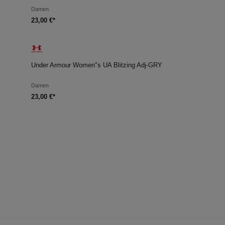
Damen
23,00 €*
Under Armour Women"s UA Blitzing Adj-GRY
Damen
23,00 €*