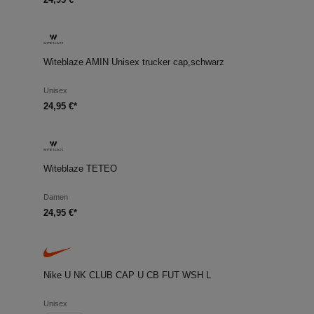
Witeblaze AMIN Unisex trucker cap,schwarz
Unisex
24,95 €*
Witeblaze TETEO
Damen
24,95 €*
Nike U NK CLUB CAP U CB FUT WSH L
Unisex