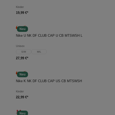
Kinder
19,99 €*
Neu
Nike U NK DF CLUB CAP U CB MTSWSH L
Unisex
S/M
M/L
27,99 €*
Neu
Nike K NK DF CLUB CAP US CB MTSWSH
Kinder
22,99 €*
Neu