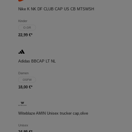
Nike K NK DF CLUB CAP US CB MTSWSH
Kinder
O.GR
22,99 €*
Adidas BBCAP LT NL
Damen
OSFW
18,00 €*
Witeblaze AMIN Unisex trucker cap,olive
Unisex
24,95 €*