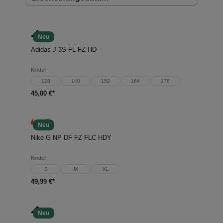
Neu
Adidas J 3S FL FZ HD
Kinder
128
140
152
164
176
45,00 €*
Neu
Nike G NP DF FZ FLC HDY
Kinder
S
M
XL
49,99 €*
Neu