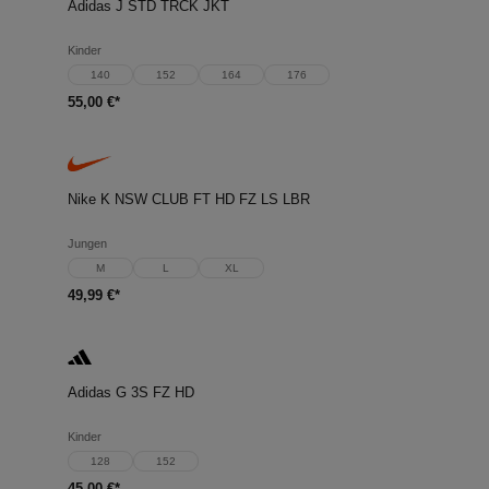
Adidas J STD TRCK JKT
Kinder
140
152
164
176
55,00 €*
Nike K NSW CLUB FT HD FZ LS LBR
Jungen
M
L
XL
49,99 €*
Adidas G 3S FZ HD
Kinder
128
152
45,00 €*