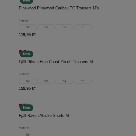
Neu
Pinewood Pinewood Caribou TC Trousers M's
Herren
52
54
56
58
119,95 €*
Neu
Fjäll Räven High Coast Zip-off Trousers M
Herren
50
52
54
56
159,95 €*
Neu
Fjäll Räven Abisko Shorts M
Herren
56