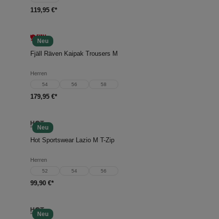
119,95 €*
Neu
Fjäll Räven Kaipak Trousers M
Herren
54
56
58
179,95 €*
Neu
Hot Sportswear Lazio M T-Zip
Herren
52
54
56
99,90 €*
Neu