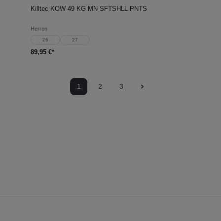
Killtec KOW 49 KG MN SFTSHLL PNTS
Herren
26
27
89,95 €*
1
2
3