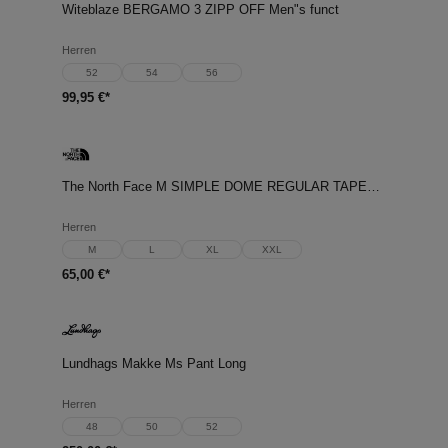
Witeblaze BERGAMO 3 ZIPP OFF Men"s funct
Herren
52
54
56
99,95 €*
The North Face M SIMPLE DOME REGULAR TAPERED JOGGER
Herren
M
L
XL
XXL
65,00 €*
Lundhags Makke Ms Pant Long
Herren
48
50
52