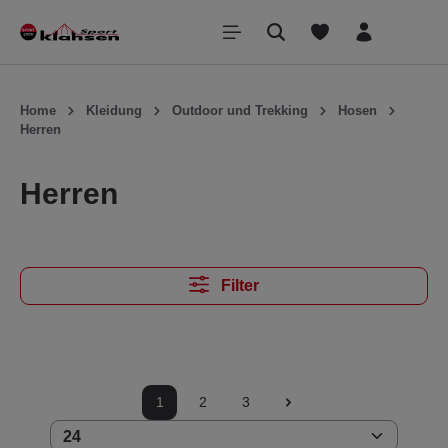
inhalt springen
Home
Kleidung
Outdoor und Trekking
Hosen
Herren
Herren
Filter
1
2
3