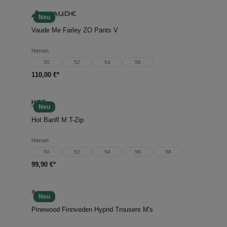
Neu
Vaude Me Farley ZO Pants V
Herren
50
52
54
56
110,00 €*
Neu
Hot Banff M T-Zip
Herren
50
52
54
56
58
99,90 €*
Neu
Pinewood Finnveden Hyprid Trousers M's