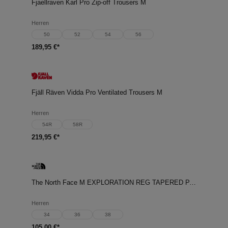
Fjaellraven Karl Pro Zip-off Trousers M
Herren
50
52
54
56
189,95 €*
Fjäll Räven Vidda Pro Ventilated Trousers M
Herren
54R
58R
219,95 €*
The North Face M EXPLORATION REG TAPERED PANTS
Herren
34
36
38
105,00 €*