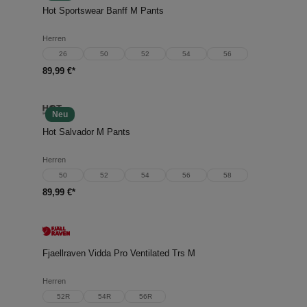
Hot Sportswear Banff M Pants
Herren
26
50
52
54
56
89,99 €*
Neu
Hot Salvador M Pants
Herren
50
52
54
56
58
89,99 €*
Fjaellraven Vidda Pro Ventilated Trs M
Herren
52R
54R
56R