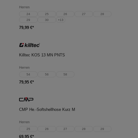
Herren
24
25
26
27
28
29
30
+
13
79,99 €*
Killtec KOS 13 MN PNTS
Herren
54
56
58
79,95 €*
CMP He.-Softshellhose Kurz M
Herren
25
26
27
28
29
69,95 €*