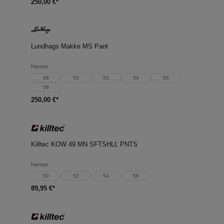
250,00 €*
Lundhags Makke MS Pant
Herren
48
50
52
54
56
58
250,00 €*
Killtec KOW 49 MN SFTSHLL PNTS
Herren
50
52
54
56
89,95 €*