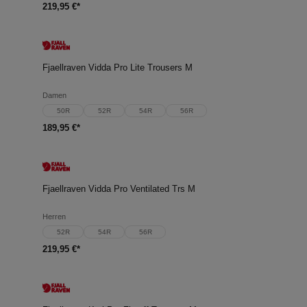
219,95 €*
Fjaellraven Vidda Pro Lite Trousers M
Damen
50R
52R
54R
56R
189,95 €*
Fjaellraven Vidda Pro Ventilated Trs M
Herren
52R
54R
56R
219,95 €*