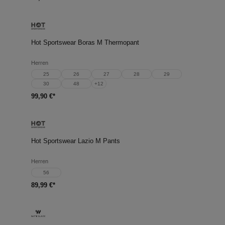
Hot Sportswear Boras M Thermopant
Herren
25
26
27
28
29
30
48
+
12
99,90 €*
Hot Sportswear Lazio M Pants
Herren
56
89,99 €*