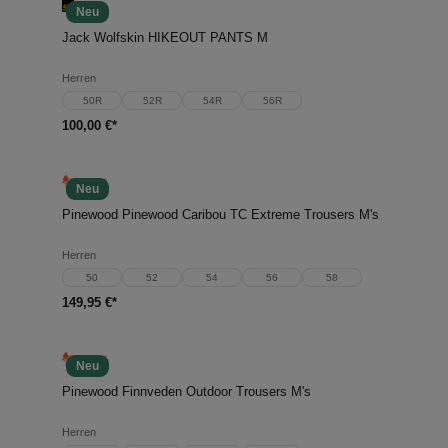
Neu
Jack Wolfskin HIKEOUT PANTS M
Herren
50R
52R
54R
56R
100,00 €*
Neu
Pinewood Pinewood Caribou TC Extreme Trousers M's
Herren
50
52
54
56
58
149,95 €*
Neu
Pinewood Finnveden Outdoor Trousers M's
Herren