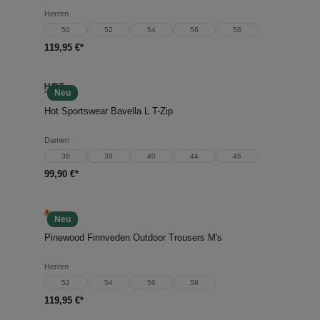
Herren
50
52
54
56
58
119,95 €*
Neu
Hot Sportswear Bavella L T-Zip
Damen
36
38
40
44
46
99,90 €*
Neu
Pinewood Finnveden Outdoor Trousers M's
Herren
52
54
56
58
119,95 €*