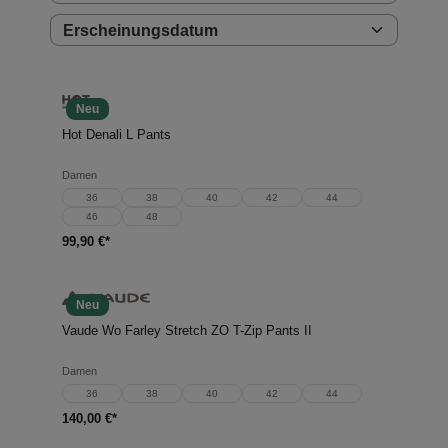
Neu
Hot Denali L Pants
Damen
36
38
40
42
44
46
48
99,90 €*
Neu
Vaude Wo Farley Stretch ZO T-Zip Pants II
Damen
36
38
40
42
44
140,00 €*