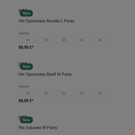
Neu
Hot Sportswear Bavella L Pants
Damen
36
38
40
44
46
89,99 €*
Neu
Hot Sportswear Banff M Pants
Herren
26
50
52
54
56
89,99 €*
Neu
Hot Salvador M Pants