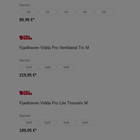
Herren
50
52
54
56
58
89,99 €*
Fjaellraven Vidda Pro Ventilated Trs M
Herren
52R
54R
56R
219,95 €*
Fjaellraven Vidda Pro Lite Trousers M
Damen
50R
52R
54R
56R
189,95 €*