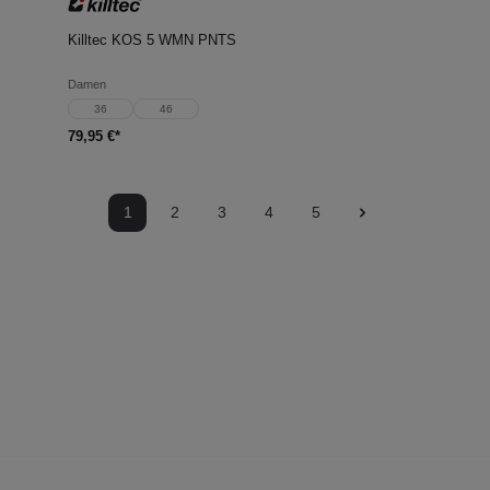
Killtec KOS 5 WMN PNTS
Damen
36
46
79,95 €*
1
2
3
4
5