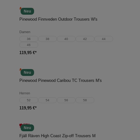
Neu
Pinewood Finnveden Outdoor Trousers W's
Damen
36
38
40
42
44
46
119,95 €*
Neu
Pinewood Pinewood Caribou TC Trousers M's
Herren
52
54
56
58
119,95 €*
Neu
Fjäll Räven High Coast Zip-off Trousers M