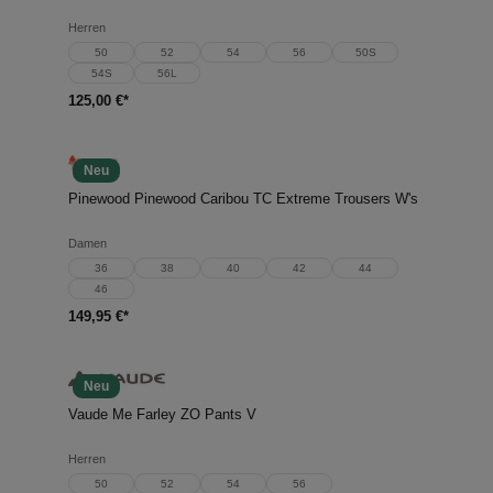
Herren
50
52
54
56
50S
54S
56L
125,00 €*
Neu
Pinewood Pinewood Caribou TC Extreme Trousers W's
Damen
36
38
40
42
44
46
149,95 €*
Neu
Vaude Me Farley ZO Pants V
Herren
50
52
54
56