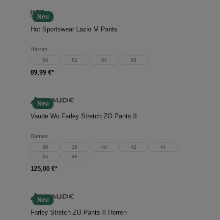
Neu
Hot Sportswear Lazio M Pants
Herren
50
52
54
56
89,99 €*
Neu
Vaude Wo Farley Stretch ZO Pants II
Damen
36
38
40
42
44
46
48
125,00 €*
Neu
Farley Stretch ZO Pants II Herren