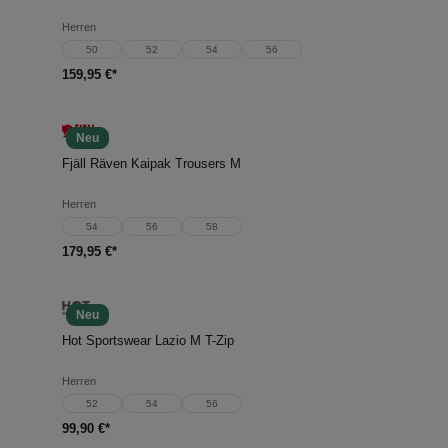
Herren
50
52
54
56
159,95 €*
Neu
Fjäll Räven Kaipak Trousers M
Herren
54
56
58
179,95 €*
Neu
Hot Sportswear Lazio M T-Zip
Herren
52
54
56
99,90 €*