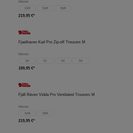
Herren
52R
54R
56R
219,95 €*
Fjaellraven Karl Pro Zip-off Trousers M
Herren
50
52
54
56
189,95 €*
Fjäll Räven Vidda Pro Ventilated Trousers M
Herren
54R
58R
219,95 €*