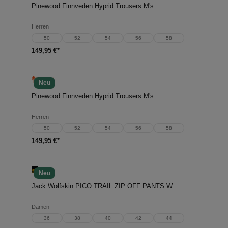
Pinewood Finnveden Hyprid Trousers M's
Herren
50
52
54
56
58
149,95 €*
Neu
Pinewood Finnveden Hyprid Trousers M's
Herren
50
52
54
56
58
149,95 €*
Neu
Jack Wolfskin PICO TRAIL ZIP OFF PANTS W
Damen
36
38
40
42
44