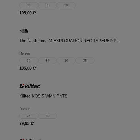
34
36
38
105,00 €*
The North Face M EXPLORATION REG TAPERED PANTS
Herren
32
34
36
38
105,00 €*
Killtec KOS 5 WMN PNTS
Damen
36
38
79,95 €*