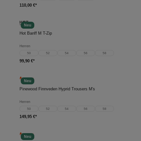
110,00 €*
Neu
Hot Banff M T-Zip
Herren
50
52
54
56
58
99,90 €*
Neu
Pinewood Finnveden Hyprid Trousers M's
Herren
50
52
54
56
58
149,95 €*
Neu