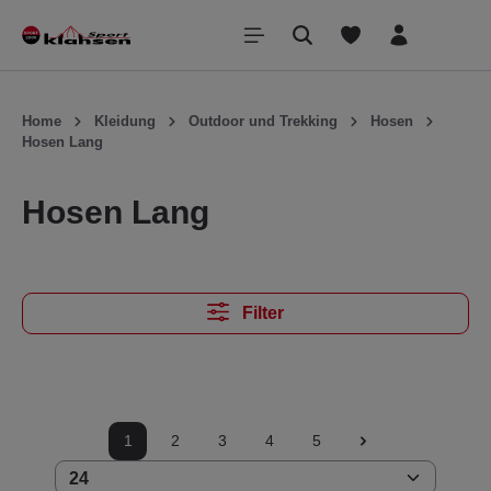
inhalt springen
Home
Kleidung
Outdoor und Trekking
Hosen
Hosen Lang
Hosen Lang
Filter
1
2
3
4
5