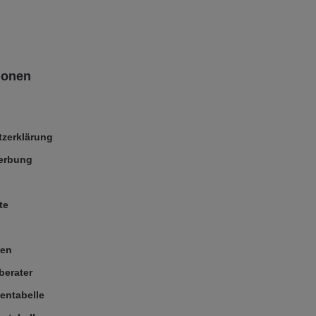
ionen
zerklärung
Werbung
te
ßen
berater
entabelle