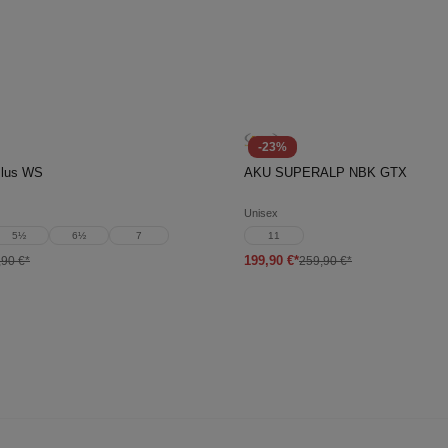
-23%
en Warenkorb
In den Warenkorb
Plus WS
AKU SUPERALP NBK GTX
Unisex
5½
6½
7
11
199,90 €*
,90 €*
259,90 €*