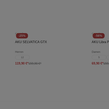
-25%
-56%
In den Warenkorb
In d
AKU SELVATICA GTX
AKU Libra 
Herren
Damen
12
5
119,90 €*
69,90 €*
159,90 €*
159