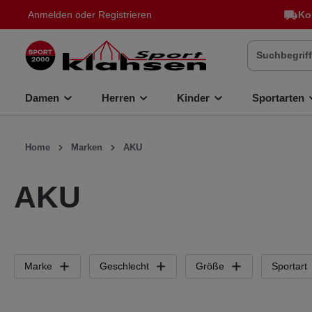
Anmelden
oder
Registrieren
Ko
inhalt springen
Damen
Herren
Kinder
Sportarten
Home
Marken
AKU
AKU
Marke
Geschlecht
Größe
Sportart