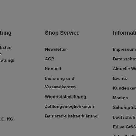
tung
Shop Service
Informat
listen
Newsletter
Impressum
e
AGB
Datenschut
ratung!
Kontakt
Aktuelle 
Lieferung und
Events
Versandkosten
Kundenkar
Widerrufsbelehrung
Marken
Zahlungsmöglichkeiten
Schuhgrö
Barrierefreiheitserklärung
Laufschuh
CO. KG
Erima Größ