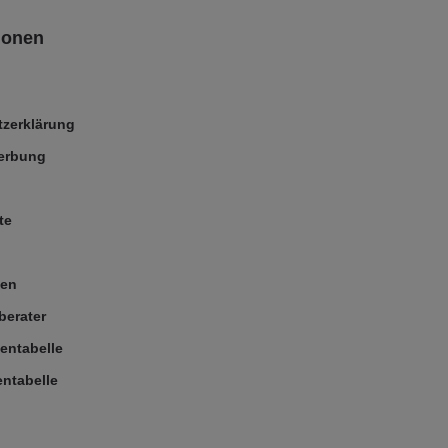
ionen
zerklärung
Werbung
te
ßen
berater
entabelle
ntabelle