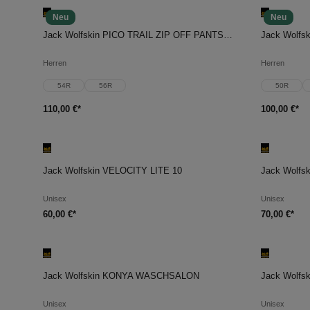
Neu
Neu
In den Warenkorb
In d
Jack Wolfskin PICO TRAIL ZIP OFF PANTS M
Jack Wolf
Herren
Herren
54R
56R
50R
110,00 €*
100,00 €*
In den Warenkorb
In d
Jack Wolfskin VELOCITY LITE 10
Jack Wolfs
Unisex
Unisex
60,00 €*
70,00 €*
In den Warenkorb
In d
Jack Wolfskin KONYA WASCHSALON
Jack Wolfs
Unisex
Unisex