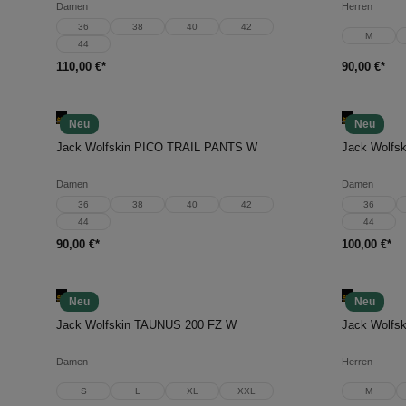
Damen
Herren
36
38
40
42
M
44
110,00 €*
90,00 €*
Neu
Neu
In den Warenkorb
In d
Jack Wolfskin PICO TRAIL PANTS W
Jack Wolf
Damen
Damen
36
38
40
42
36
44
44
90,00 €*
100,00 €*
Neu
Neu
In den Warenkorb
In d
Jack Wolfskin TAUNUS 200 FZ W
Jack Wolfs
Damen
Herren
S
L
XL
XXL
M