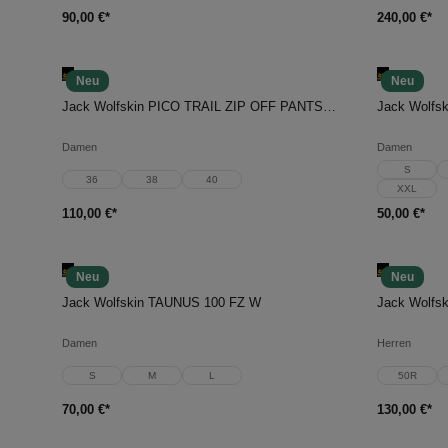
90,00 €*
240,00 €*
Neu
Neu
In den Warenkorb
In d
Jack Wolfskin PICO TRAIL ZIP OFF PANTS W
Jack Wolfs
Damen
Damen
S
36
38
40
XXL
110,00 €*
50,00 €*
Neu
Neu
In den Warenkorb
In d
Jack Wolfskin TAUNUS 100 FZ W
Jack Wolf
Damen
Herren
S
M
L
50R
70,00 €*
130,00 €*