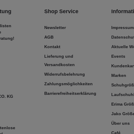
tung
Shop Service
Informat
listen
Newsletter
Impressum
e
AGB
Datenschut
ratung!
Kontakt
Aktuelle 
Lieferung und
Events
Versandkosten
Kundenkar
Widerrufsbelehrung
Marken
Zahlungsmöglichkeiten
Schuhgrö
Barrierefreiheitserklärung
Laufschuh
CO. KG
Erima Größ
Jako Größe
Über uns
tenlose
Café