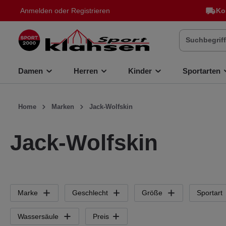
Anmelden
oder
Registrieren
Ko
inhalt springen
Damen
Herren
Kinder
Sportarten
Home
Marken
Jack-Wolfskin
Jack-Wolfskin
Marke
Geschlecht
Größe
Sportart
Wassersäule
Preis