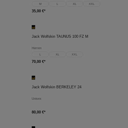
M
L
XL
XXL
35,00 €*
In den Warenkorb
Jack Wolfskin TAUNUS 100 FZ M
Herren
L
XL
XXL
70,00 €*
In den Warenkorb
Jack Wolfskin BERKELEY 24
Unisex
80,00 €*