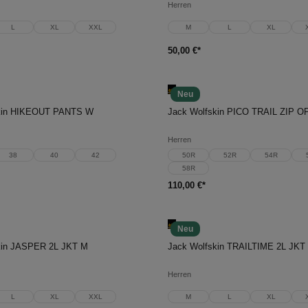
Herren
L
XL
XXL
M
L
XL
50,00 €*
Neu
en Warenkorb
In den Warenkorb
skin HIKEOUT PANTS W
Herren
38
40
42
50R
52R
54R
58R
110,00 €*
Neu
en Warenkorb
In den Warenkorb
kin JASPER 2L JKT M
Jack Wolfskin TRAILTIME 2L JKT
Herren
L
XL
XXL
M
L
XL