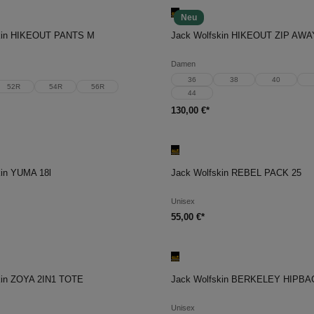
Neu
en Warenkorb
In den Warenkorb
skin HIKEOUT PANTS M
Jack Wolfskin HIKEOUT ZIP AW
Damen
36
38
40
52R
54R
56R
44
130,00 €*
en Warenkorb
In den Warenkorb
kin YUMA 18l
Jack Wolfskin REBEL PACK 25
Unisex
55,00 €*
en Warenkorb
In den Warenkorb
kin ZOYA 2IN1 TOTE
Jack Wolfskin BERKELEY HIPBA
Unisex