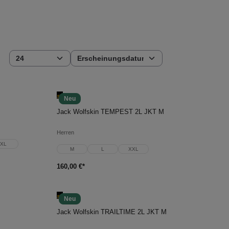
Neu
In den Warenkorb
Jack Wolfskin TEMPEST 2L JKT M
Herren
XL
M
L
XXL
160,00 €*
Neu
In den Warenkorb
Jack Wolfskin TRAILTIME 2L JKT M