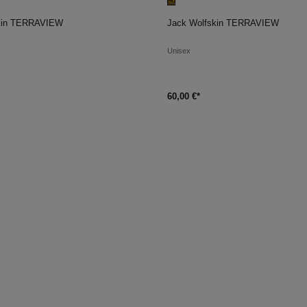
en Warenkorb
In den Warenkorb
kin TERRAVIEW
Jack Wolfskin TERRAVIEW
Unisex
60,00 €*