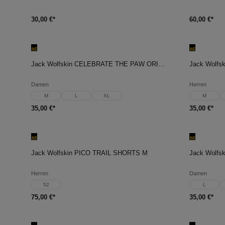
30,00 €*
60,00 €*
In den Warenkorb
In d
Jack Wolfskin CELEBRATE THE PAW ORIGINAL T W
Damen
Herren
M
L
XL
M
35,00 €*
35,00 €*
In den Warenkorb
In d
Jack Wolfskin PICO TRAIL SHORTS M
Herren
Damen
52
L
75,00 €*
35,00 €*