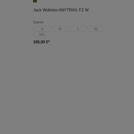
In den Warenkorb
Jack Wolfskin ANYTRAIL FZ W
Damen
S
M
L
XL
XXL
100,00 €*