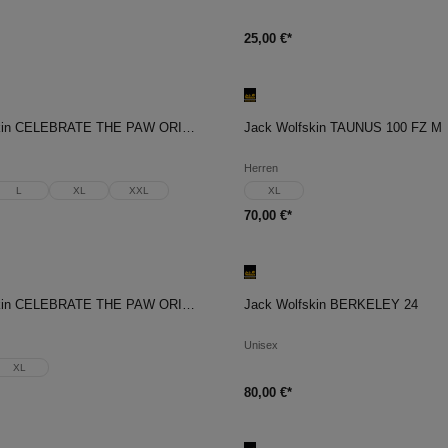
25,00 €*
en Warenkorb
In den Warenkorb
Jack Wolfskin CELEBRATE THE PAW ORIGINAL T M
Jack Wolfskin TAUNUS 100 FZ M
Herren
L
XL
XXL
XL
70,00 €*
en Warenkorb
In den Warenkorb
Jack Wolfskin CELEBRATE THE PAW ORIGINAL T W
Jack Wolfskin BERKELEY 24
Unisex
XL
80,00 €*