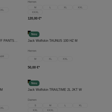
Herren
M
L
XL
XXL
XXL
XXXL
120,00 €*
Neu
In den Warenkorb
Jack Wolfskin PICO TRAIL ZIP OFF PANTS M
Jack Wolfskin TAUNUS 100 HZ M
Herren
56R
M
XL
XXL
50,00 €*
Neu
In den Warenkorb
 M
Jack Wolfskin TRAILTIME 2L JKT W
Damen
S
M
L
XL
XXL
XXL
XXXL