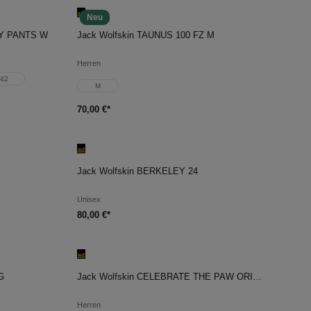
Neu
In den Warenkorb
AY PANTS W
Jack Wolfskin TAUNUS 100 FZ M
Herren
42
M
70,00 €*
In den Warenkorb
Jack Wolfskin BERKELEY 24
Unisex
80,00 €*
In den Warenkorb
G
Jack Wolfskin CELEBRATE THE PAW ORIGINAL T M
Herren