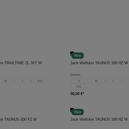
Neu
en Warenkorb
In den Warenkorb
kin TRAILTIME 2L JKT W
Jack Wolfskin TAUNUS 100 HZ W
Damen
M
L
XXL
S
M
L
XXL
50,00 €*
Neu
en Warenkorb
In den Warenkorb
kin TAUNUS 200 FZ M
Jack Wolfskin TAUNUS 100 HZ M