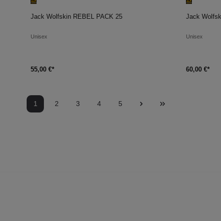
In den Warenkorb
In d
Jack Wolfskin REBEL PACK 25
Jack Wolfs
Unisex
Unisex
55,00 €*
60,00 €*
1
2
3
4
5