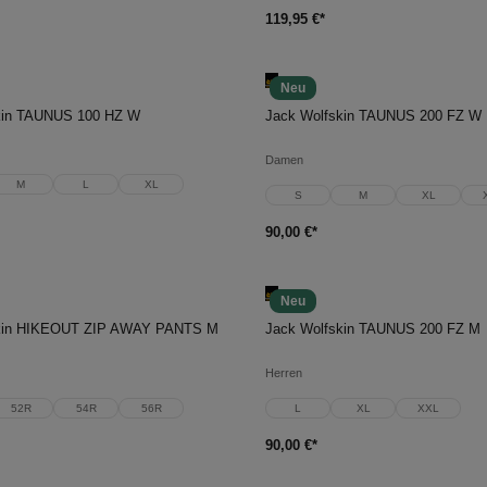
119,95 €*
Neu
en Warenkorb
In den Warenkorb
kin TAUNUS 100 HZ W
Jack Wolfskin TAUNUS 200 FZ W
Damen
M
L
XL
S
M
XL
90,00 €*
Neu
en Warenkorb
In den Warenkorb
skin HIKEOUT ZIP AWAY PANTS M
Jack Wolfskin TAUNUS 200 FZ M
Herren
52R
54R
56R
L
XL
XXL
90,00 €*