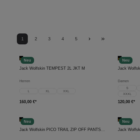
1
2
3
4
5
Neu
Neu
In den Warenkorb
In d
Jack Wolfskin TEMPEST 2L JKT M
Jack Wolfs
Herren
Damen
S
L
XL
XXL
XXXL
160,00 €*
120,00 €*
Neu
Neu
In den Warenkorb
In d
Jack Wolfskin PICO TRAIL ZIP OFF PANTS W
Jack Wolfs