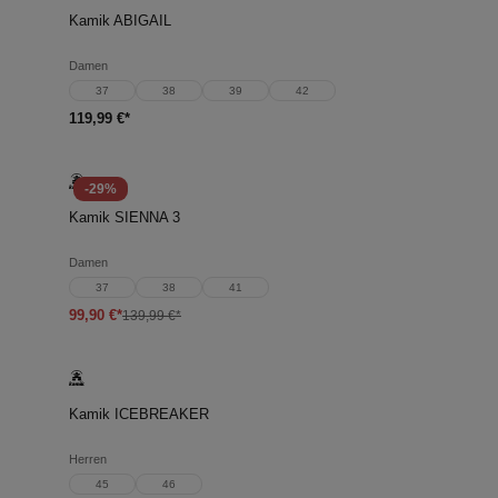
Kamik ABIGAIL
Damen
37
38
39
42
119,99 €*
-29%
Kamik SIENNA 3
Damen
37
38
41
99,90 €*
139,99 €*
Kamik ICEBREAKER
Herren
45
46