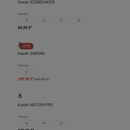
Kamik ICEBREAKER
Herren
45
46
47
48
84,99 €*
-27%
Kamik SIMONA
Damen
37
109,90 €*
149,99 €*
Kamik NATION PRO
Herren
44
45
47