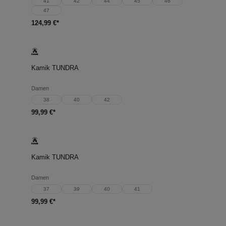
41
42
44
45
46
47
124,99 €*
Kamik TUNDRA
Damen
38
40
42
99,99 €*
Kamik TUNDRA
Damen
37
39
40
41
99,99 €*