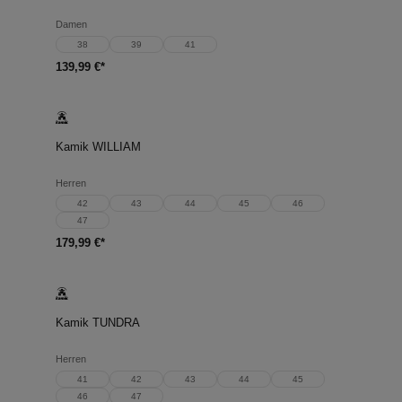
Damen
38
39
41
139,99 €*
Kamik WILLIAM
Herren
42
43
44
45
46
47
179,99 €*
Kamik TUNDRA
Herren
41
42
43
44
45
46
47