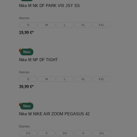
Nike M NK DF PARK VIII JSY SS
Herren
S
M
L
XL
XXL
19,99 €*
Neu
Nike M NP DF TIGHT
Herren
S
M
L
XL
XXL
39,99 €*
Neu
Nike W NIKE AIR ZOOM PEGASUS 42
Damen
2½
3
3½
4
4½