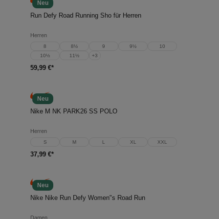
Neu
Run Defy Road Running Sho für Herren
Herren
8
8½
9
9½
10
10½
11½
+
3
59,99 €*
Neu
Nike M NK PARK26 SS POLO
Herren
S
M
L
XL
XXL
37,99 €*
Neu
Nike Nike Run Defy Women"s Road Run
Damen