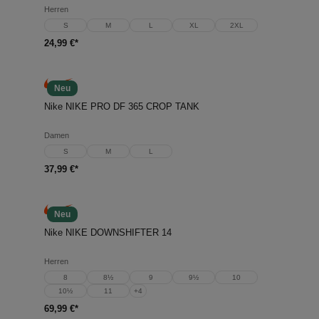
Herren
S
M
L
XL
2XL
24,99 €*
Neu
Nike NIKE PRO DF 365 CROP TANK
Damen
S
M
L
37,99 €*
Neu
Nike NIKE DOWNSHIFTER 14
Herren
8
8½
9
9½
10
10½
11
+
4
69,99 €*