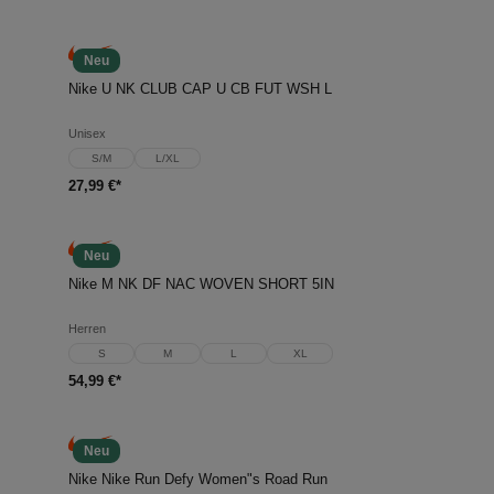
Neu
Nike U NK CLUB CAP U CB FUT WSH L
Unisex
S/M
L/XL
27,99 €*
Neu
Nike M NK DF NAC WOVEN SHORT 5IN
Herren
S
M
L
XL
54,99 €*
Neu
Nike Nike Run Defy Women"s Road Run