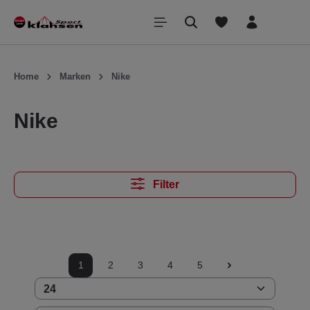
inhalt springen
Home
Marken
Nike
Nike
Filter
1
2
3
4
5