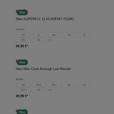
Neu
Nike SUPERFLY 11 ACADEMY FG/MG
Herren
5½
6
6½
7½
9
9½
10
+
3
94,99 €*
Neu
Nike Nike Court Borough Low Recraft
Kinder
28
28½
29½
30
31
31½
33
+
3
49,99 €*
Neu