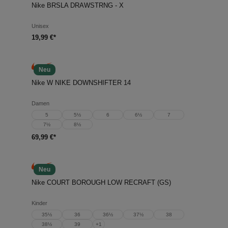
Nike BRSLA DRAWSTRNG - X
Unisex
19,99 €*
Neu
Nike W NIKE DOWNSHIFTER 14
Damen
5
5½
6
6½
7
7½
8½
69,99 €*
Neu
Nike COURT BOROUGH LOW RECRAFT (GS)
Kinder
35½
36
36½
37½
38
38½
39
+
1