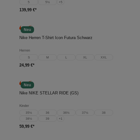
5
5½
+
5
139,99 €*
Neu
Nike Herren T-Shirt Icon Futura Schwarz
Herren
S
M
L
XL
XXL
24,99 €*
Neu
Nike NIKE STELLAR RIDE (GS)
Kinder
35½
36
36½
37½
38
38½
39
+
1
59,99 €*