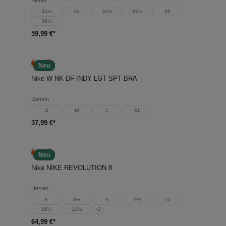
Kinder
35½
36
36½
37½
38
38½
59,99 €*
Neu
Nike W NK DF INDY LGT SPT BRA
Damen
S
M
L
XL
37,99 €*
Neu
Nike NIKE REVOLUTION 8
Herren
8
8½
9
9½
10
10½
11½
+
2
64,99 €*