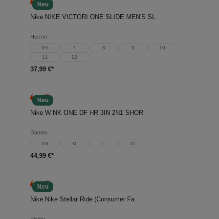
Neu
Nike NIKE VICTORI ONE SLIDE MEN'S SL
Herren
5½
7
8
9
10
11
12
37,99 €*
Neu
Nike W NK ONE DF HR 3IN 2N1 SHOR
Damen
XS
M
L
XL
44,99 €*
Neu
Nike Nike Stellar Ride (Consumer Fa