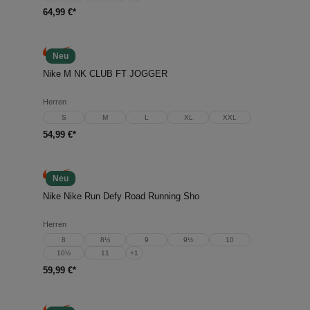
64,99 €*
Neu
Nike M NK CLUB FT JOGGER
Herren
S
M
L
XL
XXL
54,99 €*
Neu
Nike Nike Run Defy Road Running Sho
Herren
8
8½
9
9½
10
10½
11
+
1
59,99 €*