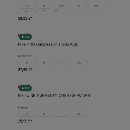
4½
5
5½
6
6½
7
7½
+
2
59,99 €*
Neu
Nike PRO compression shorts Kids
Mädchen
S
M
L
XL
27,99 €*
Neu
Nike U NK EVERYDAY CUSH CREW 3PR
Herren
S
M
L
XL
15,99 €*