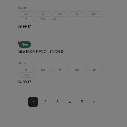
Damen
4½
5
5½
6
6½
7
7½
+
2
59,99 €*
Neu
Nike NIKE REVOLUTION 8
Herren
8
8½
9
9½
10
10½
64,99 €*
1
2
3
4
5