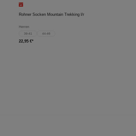
Rohner Socken Mountain Trekking l/r
Herren
39-41
44-46
22,95 €*