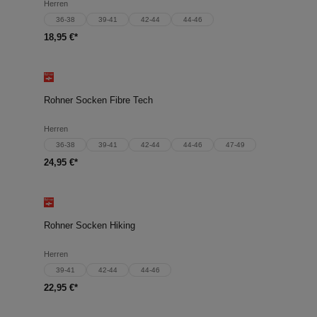
Herren
36-38
39-41
42-44
44-46
18,95 €*
Rohner Socken Fibre Tech
Herren
36-38
39-41
42-44
44-46
47-49
24,95 €*
Rohner Socken Hiking
Herren
39-41
42-44
44-46
22,95 €*