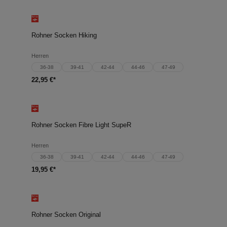
Rohner Socken Hiking
Herren
36-38
39-41
42-44
44-46
47-49
22,95 €*
Rohner Socken Fibre Light SupeR
Herren
36-38
39-41
42-44
44-46
47-49
19,95 €*
Rohner Socken Original