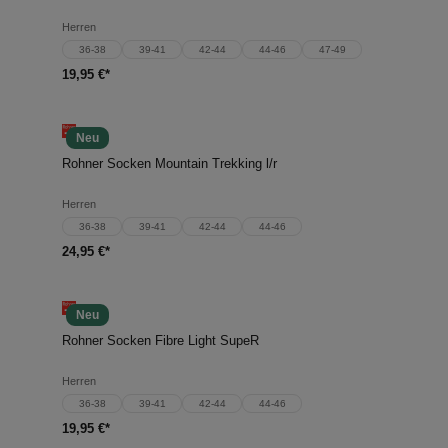
Herren
36-38
39-41
42-44
44-46
47-49
19,95 €*
Neu
Rohner Socken Mountain Trekking l/r
Herren
36-38
39-41
42-44
44-46
24,95 €*
Neu
Rohner Socken Fibre Light SupeR
Herren
36-38
39-41
42-44
44-46
19,95 €*