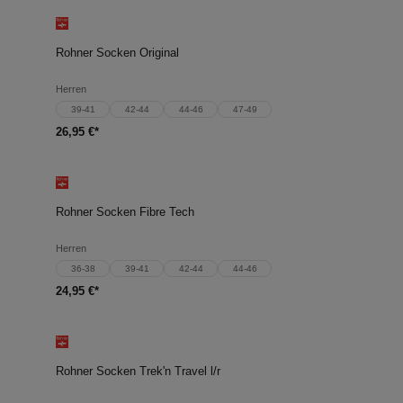
Rohner Socken Original
Herren
39-41
42-44
44-46
47-49
26,95 €*
Rohner Socken Fibre Tech
Herren
36-38
39-41
42-44
44-46
24,95 €*
Rohner Socken Trek'n Travel l/r