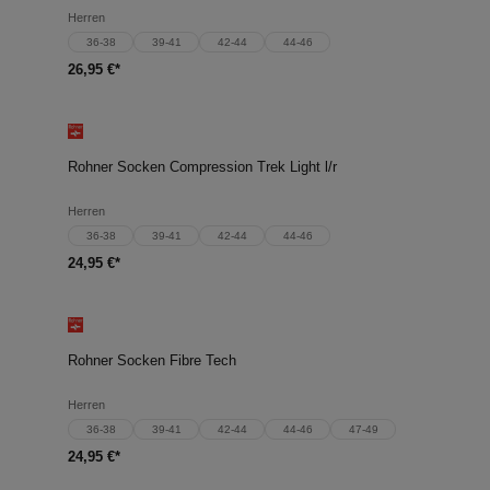
Herren
36-38
39-41
42-44
44-46
26,95 €*
Rohner Socken Compression Trek Light l/r
Herren
36-38
39-41
42-44
44-46
24,95 €*
Rohner Socken Fibre Tech
Herren
36-38
39-41
42-44
44-46
47-49
24,95 €*