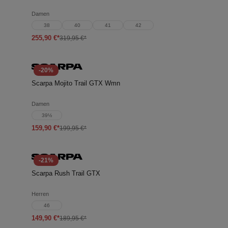
Damen
38
40
41
42
255,90 €*
319,95 €*
-20%
Scarpa Mojito Trail GTX Wmn
Damen
39½
159,90 €*
199,95 €*
-21%
Scarpa Rush Trail GTX
Herren
46
149,90 €*
189,95 €*