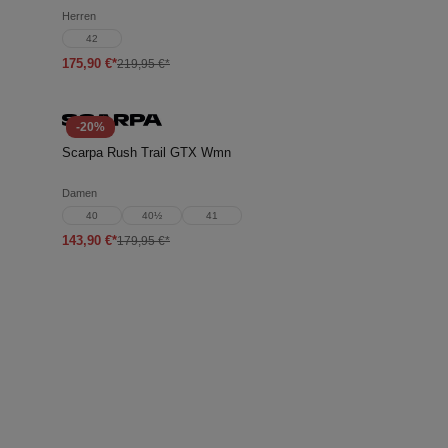
Herren
42
175,90 €*
219,95 €*
-20%
Scarpa Rush Trail GTX Wmn
Damen
40
40½
41
143,90 €*
179,95 €*