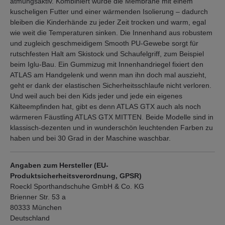
atmungsaktiv. Kombiniert wurde die Membrane mit einem
kuscheligen Futter und einer wärmenden Isolierung – dadurch
bleiben die Kinderhände zu jeder Zeit trocken und warm, egal
wie weit die Temperaturen sinken. Die Innenhand aus robustem
und zugleich geschmeidigem Smooth PU-Gewebe sorgt für
rutschfesten Halt am Skistock und Schaufelgriff, zum Beispiel
beim Iglu-Bau. Ein Gummizug mit Innenhandriegel fixiert den
ATLAS am Handgelenk und wenn man ihn doch mal auszieht,
geht er dank der elastischen Sicherheitsschlaufe nicht verloren.
Und weil auch bei den Kids jeder und jede ein eigenes
Kälteempfinden hat, gibt es denn ATLAS GTX auch als noch
wärmeren Fäustling ATLAS GTX MITTEN. Beide Modelle sind in
klassisch-dezenten und in wunderschön leuchtenden Farben zu
haben und bei 30 Grad in der Maschine waschbar.
Angaben zum Hersteller (EU-
Produktsicherheitsverordnung, GPSR)
Roeckl Sporthandschuhe GmbH & Co. KG
Brienner Str. 53 a
80333 München
Deutschland