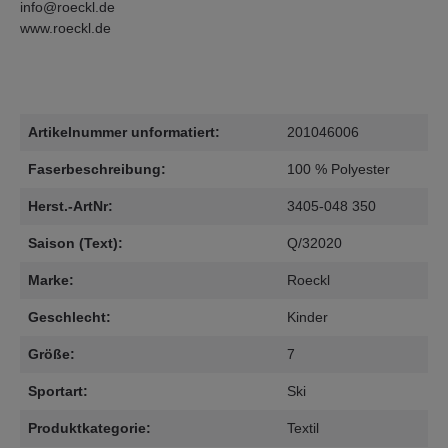
info@roeckl.de
www.roeckl.de
Artikelnummer unformatiert:
201046006
Faserbeschreibung:
100 % Polyester
Herst.-ArtNr:
3405-048 350
Saison (Text):
Q/32020
Marke:
Roeckl
Geschlecht:
Kinder
Größe:
7
Sportart:
Ski
Produktkategorie:
Textil