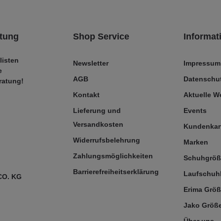
tung
Shop Service
Informat
listen
Newsletter
Impressum
e
AGB
Datenschut
ratung!
Kontakt
Aktuelle 
Lieferung und
Events
Versandkosten
Kundenkar
Widerrufsbelehrung
Marken
Zahlungsmöglichkeiten
Schuhgrö
Barrierefreiheitserklärung
Laufschuh
CO. KG
Erima Größ
Jako Größe