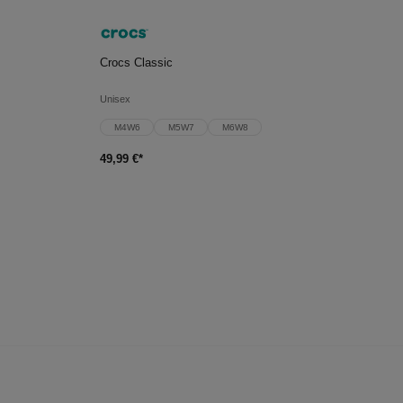
In den Warenkorb
Crocs Classic
Unisex
M4W6
M5W7
M6W8
49,99 €*