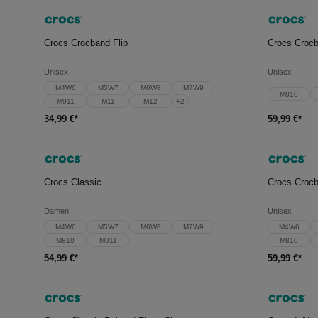
In den Warenkorb
In d
Crocs Crocband Flip
Crocs Croc
Unisex
Unisex
M4W6
M5W7
M6W8
M7W9
M810
M911
M11
M12
+
2
34,99 €*
59,99 €*
In den Warenkorb
In d
Crocs Classic
Crocs Croc
Damen
Unisex
M4W6
M5W7
M6W8
M7W9
M4W6
M810
M911
M810
54,99 €*
59,99 €*
In den Warenkorb
In d