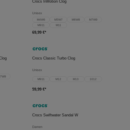
Crocs InMotion Clog
Unisex
M4W6
M5W7
M6W8
M7W9
M911
M11
69,99 €*
In den Warenkorb
Clog
Crocs Classic Turbo Clog
Unisex
7W9
M911
M12
M13
1012
59,99 €*
In den Warenkorb
Crocs Swiftwater Sandal W
Damen