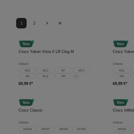
1
2
Neu
Neu
In den Warenkorb
In d
Crocs Yukon Vista II LR Clog M
Crocs Yukon
Unisex
Unisex
M11
M12
M7
M13
M11
M8
M14
M9
+
1
M8
69,99 €*
69,99 €*
Neu
Neu
In den Warenkorb
In d
Crocs Classic
Crocs InMot
Unisex
Unisex
M4W6
M5W7
M6W8
M7W9
M6W8