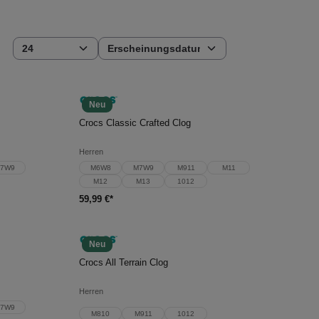
Neu
In den Warenkorb
Crocs Classic Crafted Clog
Herren
7W9
M6W8
M7W9
M911
M11
M12
M13
1012
59,99 €*
Neu
In den Warenkorb
Crocs All Terrain Clog
Herren
7W9
M810
M911
1012