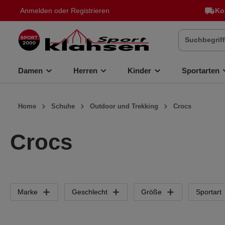
Anmelden
oder
Registrieren
Ko
inhalt springen
Damen
Herren
Kinder
Sportarten
Home
Schuhe
Outdoor und Trekking
Crocs
Crocs
Marke
Geschlecht
Größe
Sportart