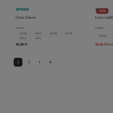
-23%
In den Warenkorb
In d
Crocs Classic
Crocs LiteR
Unisex
Unisex
M4W6
M5W7
M6W8
M7W9
M4W6
M810
M911
49,99 €*
49,90 €*
64,9
1
2