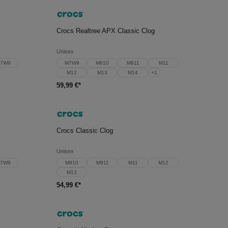
In den Warenkorb
Crocs Realtree APX Classic Clog
Unisex
7W9
M7W9
M810
M911
M11
M12
M13
M14
+
1
59,99 €*
In den Warenkorb
Crocs Classic Clog
Unisex
7W9
M810
M911
M11
M12
M13
54,99 €*
In den Warenkorb