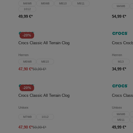
M4W6
M6W8
M810
M911
M4W6
1012
49,99 €*
54,99 €*
-20%
In den Warenkorb
In d
Crocs Classic All Terrain Clog
Crocs Crocb
Herren
Herren
M6W8
M810
M13
47,90 €*
34,99 €*
59,99 €*
-20%
In den Warenkorb
In d
Crocs Classic All Terrain Clog
Crocs Class
Unisex
Unisex
M4W6
M7W9
1012
M911
47,90 €*
49,99 €*
59,99 €*