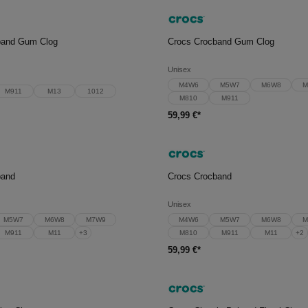
en Warenkorb
In den Warenkorb
band Gum Clog
Crocs Crocband Gum Clog
Unisex
M4W6
M5W7
M6W8
M
M911
M13
1012
M810
M911
59,99 €*
en Warenkorb
In den Warenkorb
band
Crocs Crocband
Unisex
M5W7
M6W8
M7W9
M4W6
M5W7
M6W8
M
M911
M11
+
3
M810
M911
M11
+
2
59,99 €*
en Warenkorb
In den Warenkorb