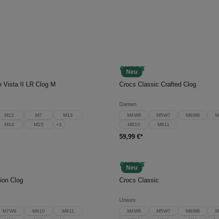
Neu
en Warenkorb
In den Warenkorb
 Vista II LR Clog M
Crocs Classic Crafted Clog
Damen
M12
M7
M13
M4W6
M5W7
M6W8
M
M14
M15
+
1
M810
M911
59,99 €*
Neu
en Warenkorb
In den Warenkorb
ion Clog
Crocs Classic
Unisex
M7W9
M810
M911
M4W6
M5W7
M6W8
M