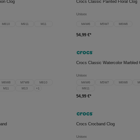
ion Clog
Crocs Classic Painted Floral Clog
Unisex
M810
M911
M11
M4W6
M5W7
M6W8
54,99 €*
en Warenkorb
In den Warenkorb
Crocs Classic Watercolor Marbled 
Unisex
M6W8
M7W9
M810
M4W6
M5W7
M6W8
M
M11
M13
+
1
M911
54,99 €*
en Warenkorb
In den Warenkorb
band
Crocs Crocband Clog
Unisex