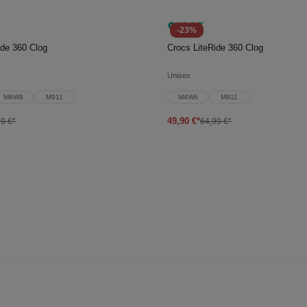
-23%
en Warenkorb
In den Warenkorb
ide 360 Clog
Crocs LiteRide 360 Clog
Unisex
M6W8
M911
M4W6
M911
49,90 €*
9 €*
64,99 €*