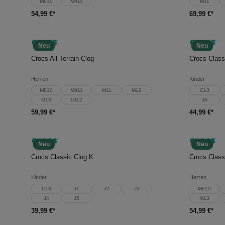
M810
M911
M11
54,99 €*
69,99 €*
Neu
Neu
In den Warenkorb
In d
Crocs All Terrain Clog
Crocs Class
Herren
Kinder
M810
M911
M11
M12
C13
M13
1012
J4
59,99 €*
44,99 €*
Neu
Neu
In den Warenkorb
In d
Crocs Classic Clog K
Crocs Class
Kinder
Herren
C13
J1
J2
J3
M810
J4
J5
M13
39,99 €*
54,99 €*