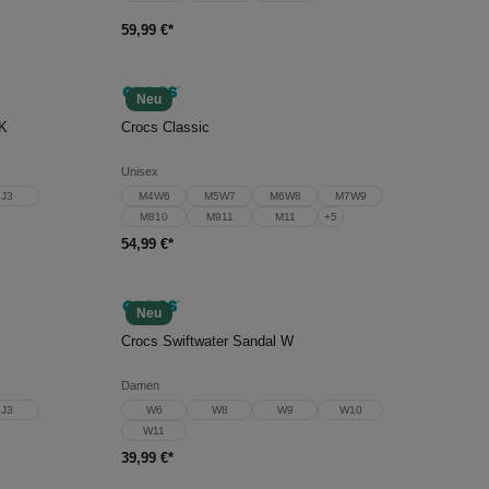
59,99 €*
Neu
In den Warenkorb
 K
Crocs Classic
Unisex
J3
M4W6
M5W7
M6W8
M7W9
M810
M911
M11
+
5
54,99 €*
Neu
In den Warenkorb
Crocs Swiftwater Sandal W
Damen
J3
W6
W8
W9
W10
W11
39,99 €*