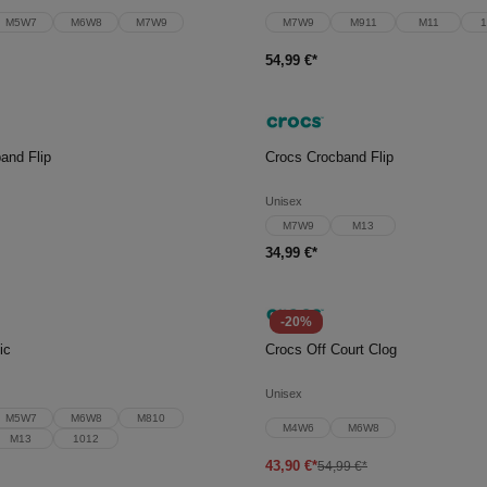
M5W7
M6W8
M7W9
M7W9
M911
M11
1
54,99 €*
en Warenkorb
In den Warenkorb
and Flip
Crocs Crocband Flip
Unisex
M7W9
M13
34,99 €*
-20%
en Warenkorb
In den Warenkorb
ic
Crocs Off Court Clog
Unisex
M5W7
M6W8
M810
M4W6
M6W8
M13
1012
43,90 €*
54,99 €*