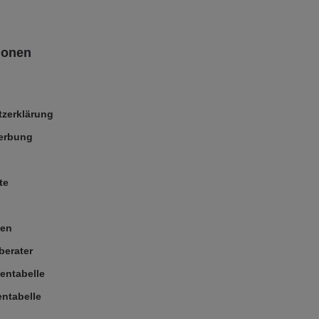
ionen
zerklärung
Werbung
te
ßen
berater
entabelle
ntabelle