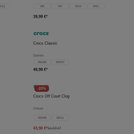
012
W6
W7
W10
W11
39,99 €*
In den Warenkorb
Crocs Classic
Damen
M4W6
M5W7
49,99 €*
-20%
In den Warenkorb
Crocs Off Court Clog
Unisex
M4W6
M911
43,90 €*
54,99 €*