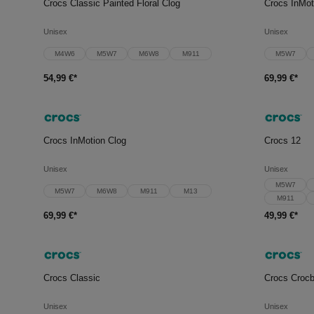
Crocs Classic Painted Floral Clog
Crocs InMot
Unisex
Unisex
M4W6
M5W7
M6W8
M911
M5W7
54,99 €*
69,99 €*
In den Warenkorb
In d
Crocs InMotion Clog
Crocs 12
Unisex
Unisex
M5W7
M5W7
M6W8
M911
M13
M911
69,99 €*
49,99 €*
In den Warenkorb
In d
Crocs Classic
Crocs Croc
Unisex
Unisex