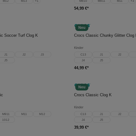
M12
M13
+
1
M810
M911
M11
+
3
54,99 €*
Neu
en Warenkorb
In den Warenkorb
ic Soccer Turf Clog K
Crocs Classic Chunky Glitter Clog
Kinder
J1
J2
J3
C13
J1
J2
J5
J4
J5
44,99 €*
Neu
en Warenkorb
In den Warenkorb
ic
Crocs Classic Clog K
Kinder
M911
M11
M12
C13
J1
J2
1012
J4
J5
39,99 €*