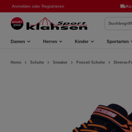
Anmelden
oder
Registrieren
Ko
inhalt springen
Damen
Herren
Kinder
Sportarten
Home
Schuhe
Sneaker
Freizeit Schuhe
Diverse-F