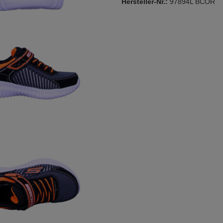
Hersteller-Nr.:
97894L BCOR