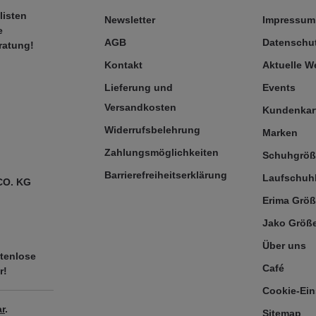
listen
Newsletter
Impressum
e
AGB
Datenschut
ratung!
Kontakt
Aktuelle 
Lieferung und
Events
Versandkosten
Kundenkar
Widerrufsbelehrung
Marken
Zahlungsmöglichkeiten
Schuhgrö
Barrierefreiheitserklärung
Laufschuh
CO. KG
Erima Größ
Jako Größe
Über uns
tenlose
Café
r!
Cookie-Ein
r
.
Sitemap