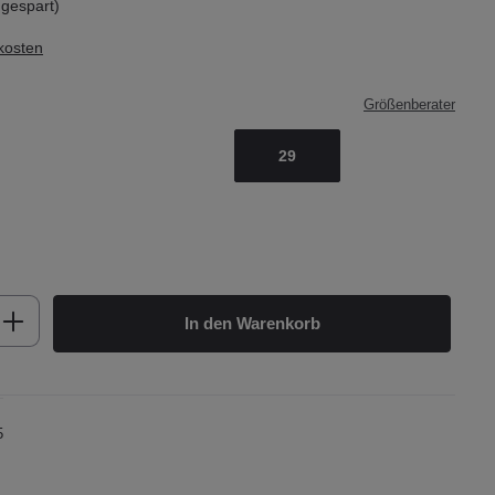
gespart)
dkosten
Größenberater
29
b den gewünschten Wert ein oder benutze d
In den Warenkorb
5