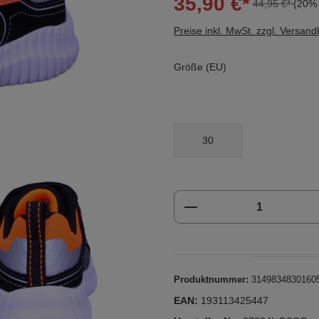
35,90 €*
44,95 €*
(20% 
Preise inkl. MwSt. zzgl. Versan
Größe (EU)
30
Produkt Anzahl: Gi
Produktnummer:
3149834830160
EAN:
193113425447