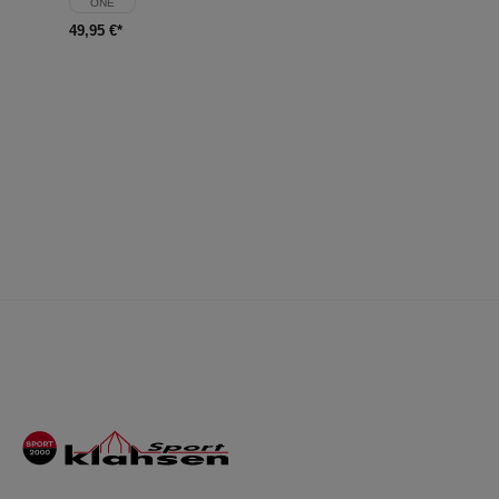
ONE
49,95 €*