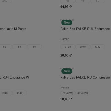
XXL
46
48
50
64,99 €*
Neu
en Warenkorb
In den Warenkorb
ear Lazio M Pants
Falke Ess FALKE RU4 Endurance
Damen
52
54
56
3738
3940
4142
20,00 €*
Neu
en Warenkorb
In den Warenkorb
E RU4 Endurance W
Falke Ess FALKE RU Compressio
Herren
3940
4142
39-42W3
43-46W4
50,00 €*