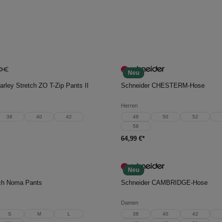
Neu
en Warenkorb
In den Warenkorb
rley Stretch ZO T-Zip Pants II
Schneider CHESTERM-Hose
Herren
38
40
42
48
50
52
58
64,99 €*
Neu
en Warenkorb
In den Warenkorb
ch Noma Pants
Schneider CAMBRIDGE-Hose
Damen
S
M
L
38
40
42