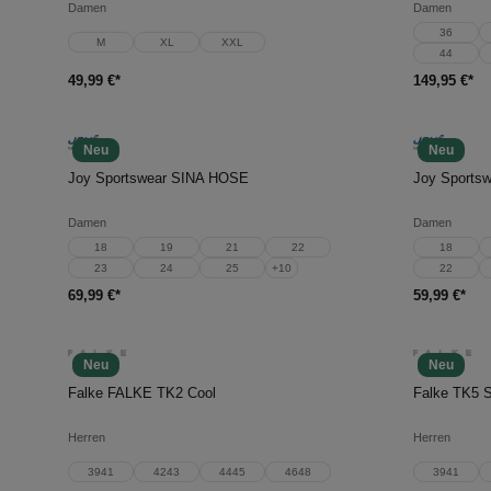
Damen
Damen
36
M
XL
XXL
44
49,99 €*
149,95 €*
Neu
Neu
In den Warenkorb
In d
Joy Sportswear SINA HOSE
Joy Sport
Damen
Damen
18
19
21
22
18
23
24
25
+
10
22
69,99 €*
59,99 €*
Neu
Neu
In den Warenkorb
In d
Falke FALKE TK2 Cool
Falke TK5 S
Herren
Herren
3941
4243
4445
4648
3941