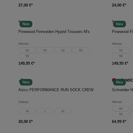
27,00 €*
24,00 €*
Neu
Neu
In den Warenkorb
In d
Pinewood Finnveden Hyprid Trousers M's
Pinewood Fi
Herren
Herren
50
52
54
56
50
58
58
149,95 €*
149,95 €*
Neu
Neu
In den Warenkorb
In d
Asics PERFORMANCE RUN SOCK CREW
Schneider
Unisex
Herren
48
M
L
XL
56
20,00 €*
64,99 €*