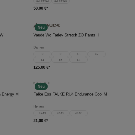
43-46W3
43-46W4
50,00 €*
Neu
In den Warenkorb
 W
Vaude Wo Farley Stretch ZO Pants II
Damen
36
38
40
42
44
46
48
125,00 €*
Neu
In den Warenkorb
n Energy M
Falke Ess FALKE RU4 Endurance Cool M
Herren
4243
4445
4648
21,00 €*