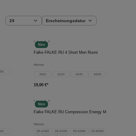
Neu
In den Warenkorb
Falke FALKE RU 4 Short Men Runni
Herren
56
3941
4243
4445
4648
19,00 €*
Neu
In den Warenkorb
Falke FALKE RU Compression Energy M
Herren
44
39-42W2
39-42W3
39-42W4
43-46W2