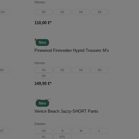
Herren
110
50
52
54
56
110,00 €*
Neu
In den Warenkorb
Pinewood Finnveden Hyprid Trousers M's
Herren
56
50
52
54
56
58
149,95 €*
Neu
In den Warenkorb
Venice Beach Jazzy-SHORT Pants
Damen
27
XS
S
M
L
XL
XXL