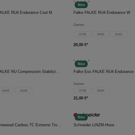
Neu
en Warenkorb
In den Warenkorb
FALKE RU4 Endurance Cool M
Falke FALKE RU4 Endurance W
Damen
3738
3940
4142
20,00 €*
Neu
en Warenkorb
In den Warenkorb
Falke Ess FALKE RU Compression Stabilizing M
Falke Ess FALKE RU4 Endurance
Damen
4445
4648
3738
3940
21,00 €*
Neu
en Warenkorb
In den Warenkorb
Pinewood Pinewood Caribou TC Extreme Trousers W's
Schneider LINZM-Hose