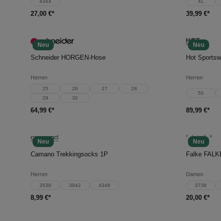
4344
XL
27,00 €*
39,99 €*
Neu
Neu
In den Warenkorb
In d
Schneider HORGEN-Hose
Hot Sportsw
Herren
Herren
25
26
27
28
50
29
30
64,99 €*
89,99 €*
Neu
Neu
In den Warenkorb
In d
Camano Trekkingsocks 1P
Falke FALK
Herren
Damen
3538
3942
4346
3738
8,99 €*
20,00 €*