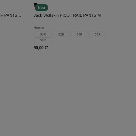
Neu
In den Warenkorb
Jack Wolfskin PICO TRAIL ZIP OFF PANTS W
Jack Wolfskin PICO TRAIL PANTS M
Herren
50R
52R
54R
56R
58R
90,00 €*