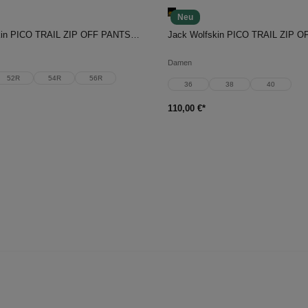
Neu
en Warenkorb
In den Warenkorb
Jack Wolfskin PICO TRAIL ZIP OFF PANTS M
Damen
52R
54R
56R
36
38
40
110,00 €*