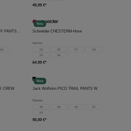
49,99 €*
Neu
In den Warenkorb
Jack Wolfskin PICO TRAIL ZIP OFF PANTS W
Schneider CHESTERM-Hose
Herren
42
25
26
27
28
29
30
64,99 €*
Neu
In den Warenkorb
CK CREW
Jack Wolfskin PICO TRAIL PANTS W
Damen
36
38
40
42
44
90,00 €*