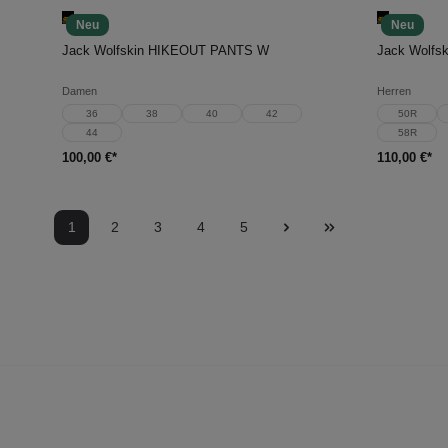
Neu
Neu
In den Warenkorb
In d
Jack Wolfskin HIKEOUT PANTS W
Damen
Herren
36
38
40
42
50R
44
58R
100,00 €*
110,00 €*
1
2
3
4
5