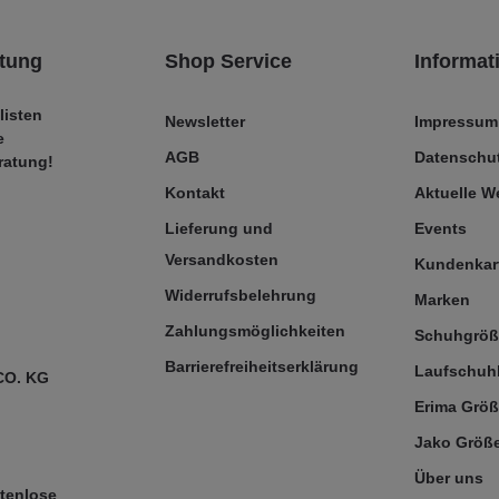
tung
Shop Service
Informat
listen
Newsletter
Impressum
e
AGB
Datenschut
ratung!
Kontakt
Aktuelle 
Lieferung und
Events
Versandkosten
Kundenkar
Widerrufsbelehrung
Marken
Zahlungsmöglichkeiten
Schuhgrö
Barrierefreiheitserklärung
Laufschuh
CO. KG
Erima Größ
Jako Größe
Über uns
tenlose