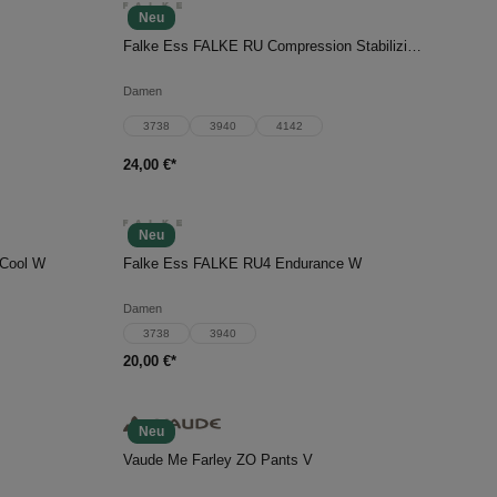
Neu
In den Warenkorb
Falke Ess FALKE RU Compression Stabilizing W
Damen
3738
3940
4142
24,00 €*
Neu
In den Warenkorb
 Cool W
Falke Ess FALKE RU4 Endurance W
Damen
3738
3940
20,00 €*
Neu
In den Warenkorb
Vaude Me Farley ZO Pants V