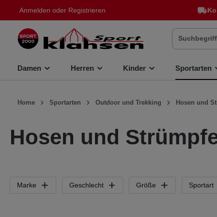
Anmelden
oder
Registrieren
Ko
inhalt springen
Damen
Herren
Kinder
Sportarten
Home
Sportarten
Outdoor und Trekking
Hosen und S
Hosen und Strümpf
Marke
Geschlecht
Größe
Sportart