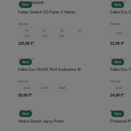
Neu
Neu
In den Warenkorb
In d
Farley Stretch ZO Pants II Herren
Falke Ess 
Herren
Herren
50
52
54
56
4243
50S
54S
56L
125,00 €*
21,00 €*
Neu
Neu
In den Warenkorb
In d
Falke Ess FALKE RU4 Endurance M
Herren
Herren
4243
4445
4648
4243
20,00 €*
24,00 €*
Neu
Neu
In den Warenkorb
In d
Venice Beach Jazzy-Pants