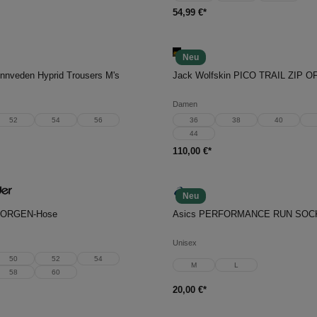
54,99 €*
Neu
en Warenkorb
In den Warenkorb
nnveden Hyprid Trousers M's
Damen
52
54
56
36
38
40
44
110,00 €*
Neu
en Warenkorb
In den Warenkorb
 HORGEN-Hose
Asics PERFORMANCE RUN SO
Unisex
50
52
54
M
L
58
60
20,00 €*