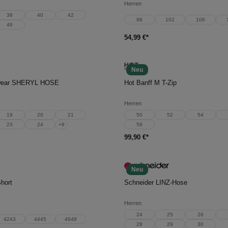
Herren
38
40
42
98
102
106
46
54,99 €*
Neu
en Warenkorb
In den Warenkorb
swear SHERYL HOSE
Hot Banff M T-Zip
Herren
19
20
21
50
52
54
23
24
+
9
58
99,90 €*
Neu
en Warenkorb
In den Warenkorb
hort
Schneider LINZ-Hose
Herren
24
25
26
4243
4445
4648
28
29
30