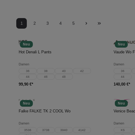
1
2
3
4
5
Neu
Neu
In den Warenkorb
In d
Hot Denali L Pants
Vaude Wo Fa
Damen
Damen
36
38
40
42
36
44
46
48
44
99,90 €*
140,00 €*
Neu
Neu
In den Warenkorb
In d
Falke FALKE TK 2 COOL Wo
Venice Bea
Damen
Damen
3536
3738
3940
4142
XS