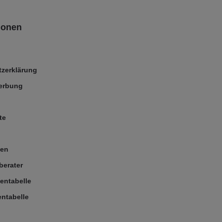
ionen
zerklärung
Werbung
te
ßen
berater
entabelle
ntabelle