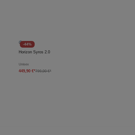
-44%
In den Warenkorb
Horizon Syros 2.0
Unisex
449,90 €*
799,00 €*