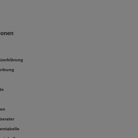
ionen
zerklärung
Werbung
te
ßen
berater
entabelle