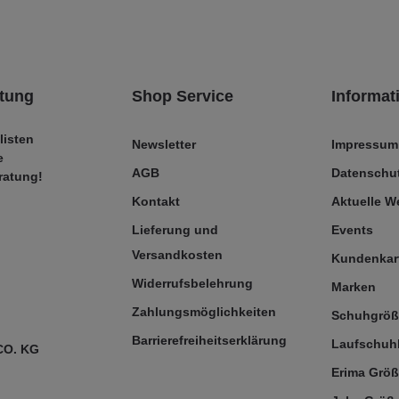
tung
Shop Service
Informat
listen
Newsletter
Impressum
e
AGB
Datenschut
ratung!
Kontakt
Aktuelle 
Lieferung und
Events
Versandkosten
Kundenkar
Widerrufsbelehrung
Marken
Zahlungsmöglichkeiten
Schuhgrö
Barrierefreiheitserklärung
Laufschuh
CO. KG
Erima Größ