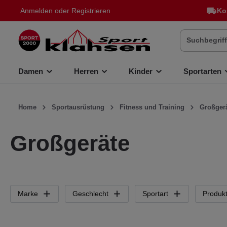
Anmelden
oder
Registrieren
Ko
inhalt springen
Damen
Herren
Kinder
Sportarten
Home
Sportausrüstung
Fitness und Training
Großger
Großgeräte
Marke
Geschlecht
Sportart
Produkt