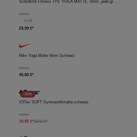
Schildkröt Fitness TPE YOGA MATTE, 4mm ,jade-green
Unisex
O.GR
29,99 €*
Nike Yoga Matte 4mm Schwarz
Unisex
40,00 €*
-33%
V3Tec SOFT Gymnastikmatte,schwarz
Unisex
19,95 €*
29,95 €*