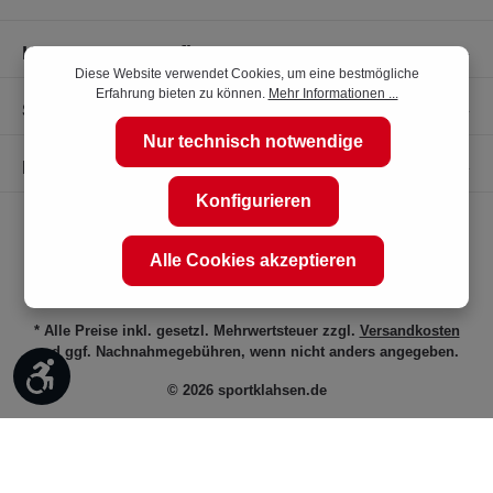
Kompetente Kaufberatung
Diese Website verwendet Cookies, um eine bestmögliche
Erfahrung bieten zu können.
Mehr Informationen ...
Shop Service
Nur technisch notwendige
Informationen
Konfigurieren
Alle Cookies akzeptieren
* Alle Preise inkl. gesetzl. Mehrwertsteuer zzgl.
Versandkosten
und ggf. Nachnahmegebühren, wenn nicht anders angegeben.
Werkzeugleiste anzeigen
© 2026 sportklahsen.de
Vertrag widerrufen