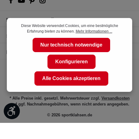
Kompetente Kaufberatung
Diese Website verwendet Cookies, um eine bestmögliche
Erfahrung bieten zu können.
Mehr Informationen ...
Shop Service
Nur technisch notwendige
Informationen
Konfigurieren
Alle Cookies akzeptieren
* Alle Preise inkl. gesetzl. Mehrwertsteuer zzgl.
Versandkosten
und ggf. Nachnahmegebühren, wenn nicht anders angegeben.
Werkzeugleiste anzeigen
© 2026 sportklahsen.de
Vertrag widerrufen