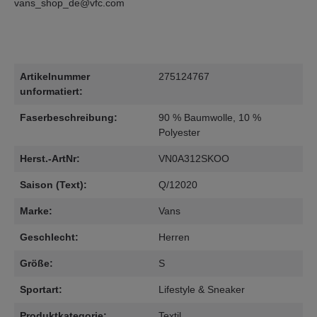
vans_shop_de@vfc.com
Artikelnummer
275124767
unformatiert:
Faserbeschreibung:
90 % Baumwolle, 10 %
Polyester
Herst.-ArtNr:
VN0A312SKOO
Saison (Text):
Q/12020
Marke:
Vans
Geschlecht:
Herren
Größe:
S
Sportart:
Lifestyle & Sneaker
Produktkategorie:
Textil