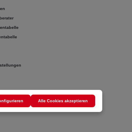
ßen
berater
entabelle
ntabelle
stellungen
nfigurieren
Alle Cookies akzeptieren