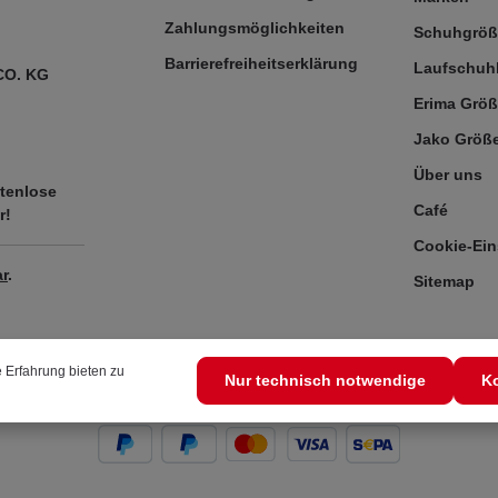
Zahlungsmöglichkeiten
Schuhgrö
Barrierefreiheitserklärung
Laufschuh
CO. KG
Erima Größ
Jako Größe
Über uns
tenlose
Café
r!
Cookie-Ein
r
.
Sitemap
 Erfahrung bieten zu
Nur technisch notwendige
Ko