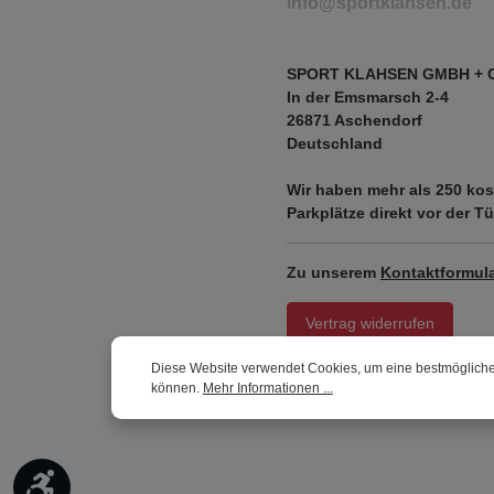
info@sportklahsen.de
SPORT KLAHSEN GMBH + 
In der Emsmarsch 2-4
26871 Aschendorf
Deutschland
Wir haben mehr als
250 kos
Parkplätze
direkt vor der Tü
Zu unserem
Kontaktformula
Vertrag widerrufen
Diese Website verwendet Cookies, um eine bestmögliche
können.
Mehr Informationen ...
Werkzeugleiste anzeigen