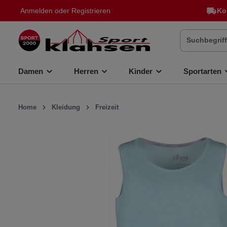
Anmelden
oder
Registrieren
Ko
inhalt springen
Damen
Herren
Kinder
Sportarten
Home
Kleidung
Freizeit