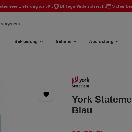
stenfreie Lieferung ab 50 €
14 Tage Widerrufsrecht
Sicher be
Bekleidung
Schuhe
Ausrüstung
York Stateme
Blau